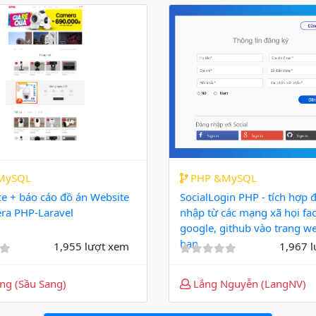
MySQL
PHP &MySQL
ce + báo cáo đồ án Website
SocialLogin PHP - tích hợp 
ra PHP-Laravel
nhập từ các mạng xã họi fa
google, github vào trang w
bạn
1,955 lượt xem
1,967 
ng (Sầu Sang)
Lắng Nguyễn (LangNV)