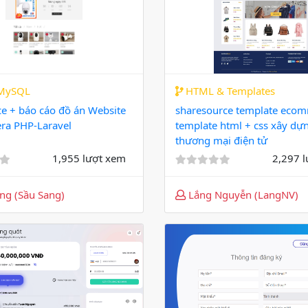
MySQL
HTML & Templates
ce + báo cáo đồ án Website
sharesource template ecom
ra PHP-Laravel
template html + css xây dự
thương mại điện tử
1,955 lượt xem
2,297 
ng (Sầu Sang)
Lắng Nguyễn (LangNV)