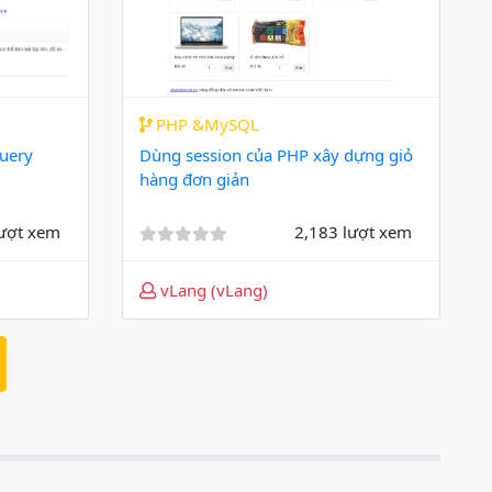
"
Star Rating with PHP and jQuery
AJAX
"
vLang
vừa đăng miễn phí source
"
Dùng session của PHP xây dựng
giỏ hàng đơn giản
"
PHP &MySQL
Query
Dùng session của PHP xây dựng giỏ
hàng đơn giản
lượt xem
2,183 lượt xem
vLang (vLang)