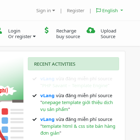
Sign in
|
Register
|
English
Login
Recharge
Upload
Or register
buy source
Source
RECENT ACTIVITIES
vLang
vừa đăng miễn phí source
"
PHP Savant – Template Engine
"
vLang
vừa đăng miễn phí source
"
onepage template giới thiệu dịch
vụ sản phẩm
"
Next
vLang
vừa đăng miễn phí source
"
template html & css site bán hàng
đơn giản
"