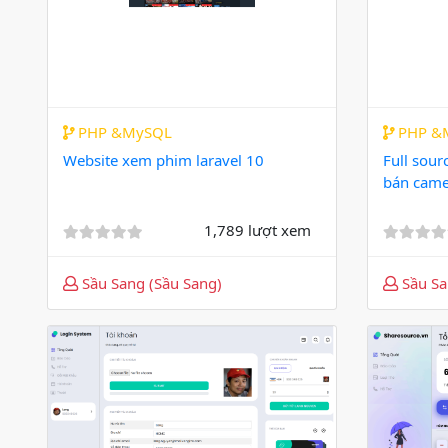
PHP &MySQL
PHP &
Website xem phim laravel 10
Full sour
bán came
1,789 lượt xem
Sầu Sang (Sầu Sang)
Sầu Sa