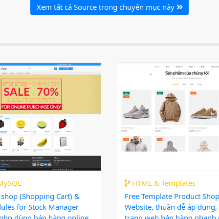
Xem tất cả Source trong chuyên mục này
MySQL
HTML & Templates
 shop (Shopping Cart) &
Free Template Product Sho
ules for Stock Manager
Website, thuần dễ áp dụng,
php dùng bán hàng online
trang web bán hàng nhanh