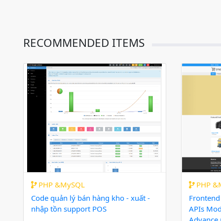
RECOMMENDED ITEMS
PHP &MySQL
PHP &
Code quản lý bán hàng kho - xuất -
Frontend
nhập tồn support POS
APIs Mod
Advance 