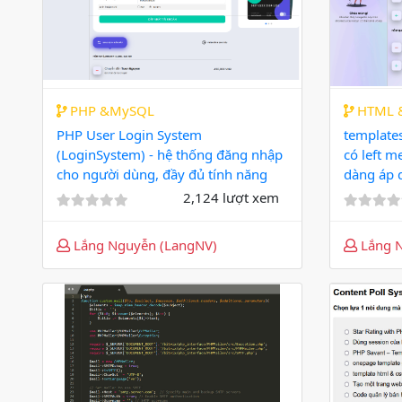
PHP &MySQL
HTML &
PHP User Login System
templates
(LoginSystem) - hệ thống đăng nhập
có left m
cho người dùng, đầy đủ tính năng
dàng áp 
2,124 lượt xem
Lắng Nguyễn (LangNV)
Lắng N