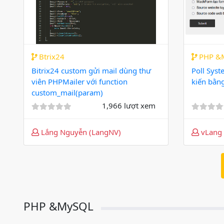
Btrix24
PHP &
Bitrix24 custom gửi mail dùng thư
Poll Syst
viên PHPMailer với function
kiến bằn
custom_mail(param)
1,966 lượt xem
Lắng Nguyễn (LangNV)
vLang 
PHP &MySQL