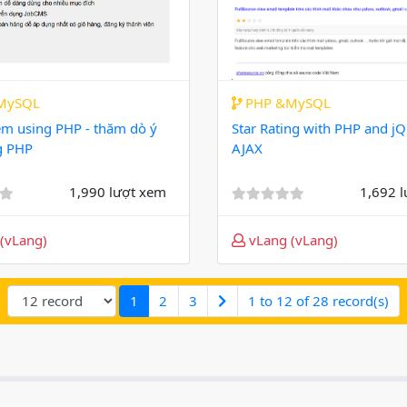
MySQL
PHP &MySQL
em using PHP - thăm dò ý
Star Rating with PHP and j
g PHP
AJAX
1,990 lượt xem
1,692 
(vLang)
vLang (vLang)
(current)
1
2
3
1 to 12 of 28 record(s)