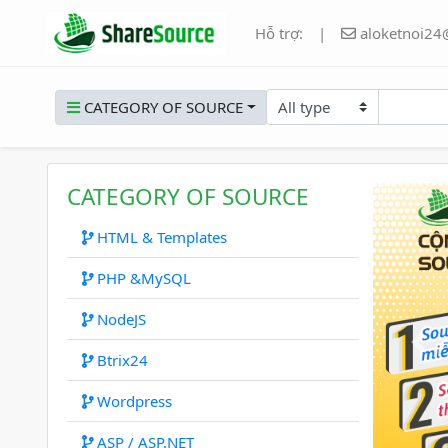
Hỗ trợ:
|
aloketnoi24
CATEGORY OF SOURCE
CATEGORY OF SOURCE
HTML & Templates
PHP &MySQL
NodeJS
Prev
Btrix24
Wordpress
ASP / ASP.NET