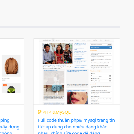
PHP &MySQL
pping
Full code thuần php& mysql trang tin
 xây dựng
tức áp dụng cho nhiều dạng khác
 chóng
nhau, chỉnh sửa code dễ dàng