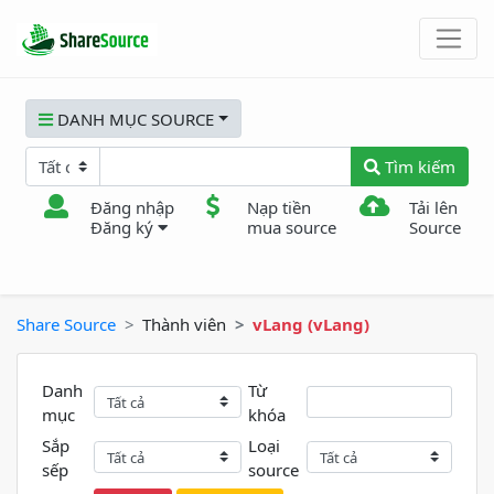
DANH MỤC SOURCE
Tìm kiếm
Đăng nhập
Nạp tiền
Tải lên
Đăng ký
mua source
Source
Share Source
Thành viên
vLang (vLang)
Danh
Từ
mục
khóa
Sắp
Loại
sếp
source