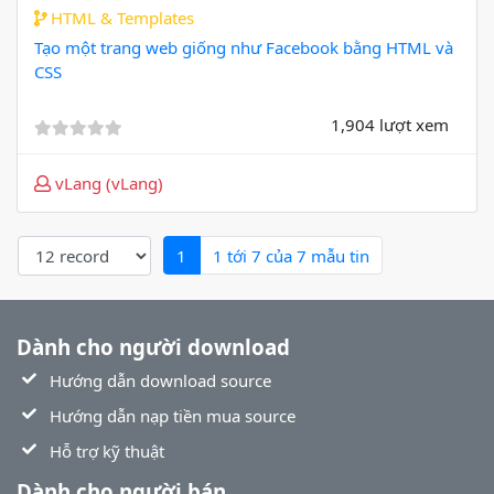
HTML & Templates
Tạo một trang web giống như Facebook bằng HTML và
CSS
1,904 lượt xem
vLang (vLang)
(current)
1
1 tới 7 của 7 mẫu tin
Dành cho người download
Hướng dẫn download source
Hướng dẫn nạp tiền mua source
Hỗ trợ kỹ thuật
Dành cho người bán