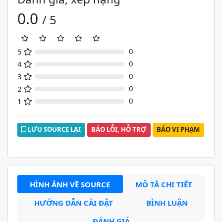
0.0
/ 5
0
5
0%
0
4
0%
0
3
0%
0
2
0%
0
1
0%
LƯU SOURCE LẠI
BÁO LỖI, HỖ TRỢ
BÁO VI PHẠM
HÌNH ẢNH VỀ SOURCE
MÔ TẢ CHI TIẾT
HƯỚNG DẪN CÀI ĐẶT
BÌNH LUẬN
ĐÁNH GIÁ