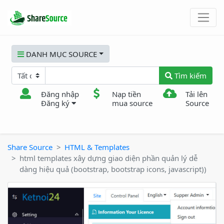
DANH MỤC SOURCE
Tìm kiếm
Đăng nhập
Nạp tiền
Tải lên
Đăng ký
mua source
Source
Share Source
HTML & Templates
html templates xây dựng giao diện phần quản lý dễ
dàng hiệu quả (bootstrap, bootstrap icons, javascript))