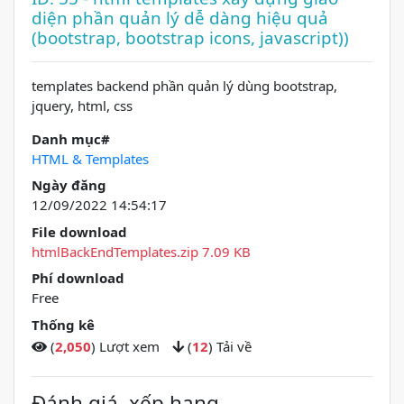
diện phần quản lý dễ dàng hiệu quả
(bootstrap, bootstrap icons, javascript))
templates backend phần quản lý dùng bootstrap,
jquery, html, css
Danh mục#
HTML & Templates
Ngày đăng
12/09/2022 14:54:17
File download
htmlBackEndTemplates.zip 7.09 KB
Phí download
Free
Thống kê
(
2,050
) Lượt xem
(
12
) Tải về
Đánh giá, xếp hạng