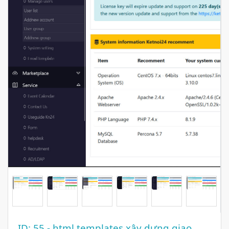
ID: 55
- html templates xây dựng giao