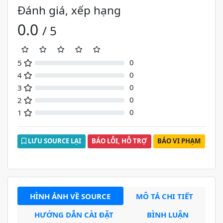
Đánh giá, xếp hạng
0.0
/ 5
0
5
0%
0
4
0%
0
3
0%
0
2
0%
0
1
0%
LƯU SOURCE LẠI
BÁO LỖI, HỖ TRỢ
BÁO VI PHẠM
HÌNH ẢNH VỀ SOURCE
MÔ TẢ CHI TIẾT
HƯỚNG DẪN CÀI ĐẶT
BÌNH LUẬN