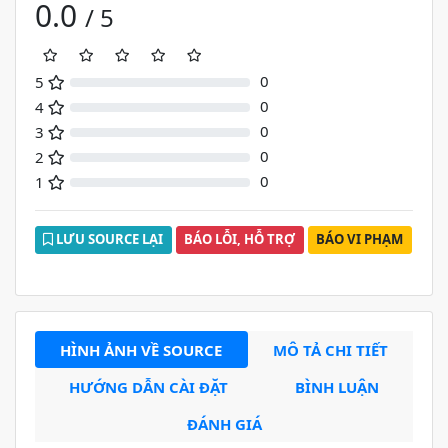
0.0
/ 5
0
5
0%
0
4
0%
0
3
0%
0
2
0%
0
1
0%
LƯU SOURCE LẠI
BÁO LỖI, HỖ TRỢ
BÁO VI PHẠM
HÌNH ẢNH VỀ SOURCE
MÔ TẢ CHI TIẾT
HƯỚNG DẪN CÀI ĐẶT
BÌNH LUẬN
ĐÁNH GIÁ