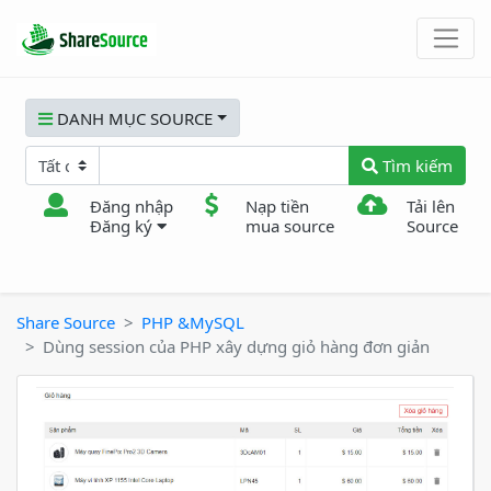
DANH MỤC SOURCE
Tìm kiếm
Đăng nhập
Nạp tiền
Tải lên
Đăng ký
mua source
Source
Share Source
PHP &MySQL
Dùng session của PHP xây dựng giỏ hàng đơn giản