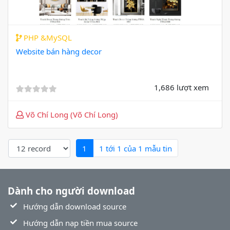
PHP &MySQL
Website bán hàng decor
1,686 lượt xem
Võ Chí Long (Võ Chí Long)
(current)
1
1 tới 1 của 1 mẫu tin
Dành cho người download
Hướng dẫn download source
Hướng dẫn nạp tiền mua source