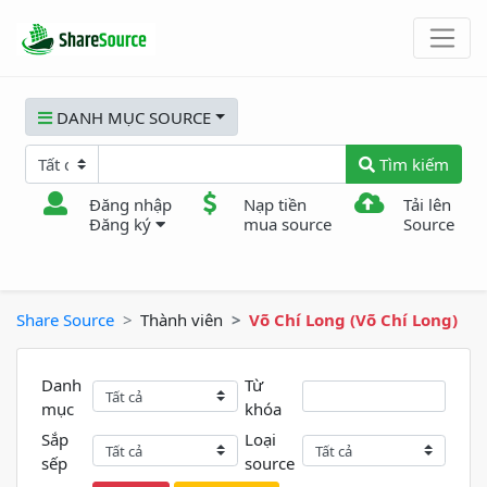
DANH MỤC SOURCE
Tìm kiếm
Đăng nhập
Nạp tiền
Tải lên
Đăng ký
mua source
Source
Share Source
Thành viên
Võ Chí Long (Võ Chí Long)
Danh
Từ
mục
khóa
Sắp
Loại
sếp
source